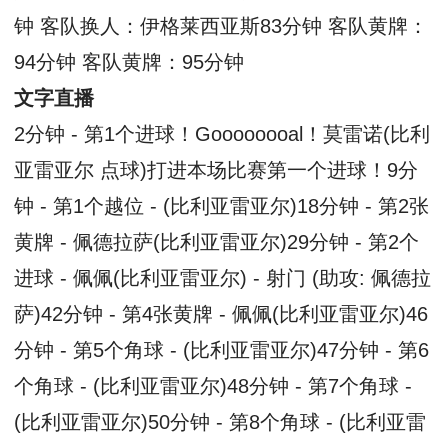
钟 客队换人：伊格莱西亚斯83分钟 客队黄牌：
94分钟 客队黄牌：95分钟
文字直播
2分钟 - 第1个进球！Goooooooal！莫雷诺(比利
亚雷亚尔 点球)打进本场比赛第一个进球！9分
钟 - 第1个越位 - (比利亚雷亚尔)18分钟 - 第2张
黄牌 - 佩德拉萨(比利亚雷亚尔)29分钟 - 第2个
进球 - 佩佩(比利亚雷亚尔) - 射门 (助攻: 佩德拉
萨)42分钟 - 第4张黄牌 - 佩佩(比利亚雷亚尔)46
分钟 - 第5个角球 - (比利亚雷亚尔)47分钟 - 第6
个角球 - (比利亚雷亚尔)48分钟 - 第7个角球 -
(比利亚雷亚尔)50分钟 - 第8个角球 - (比利亚雷