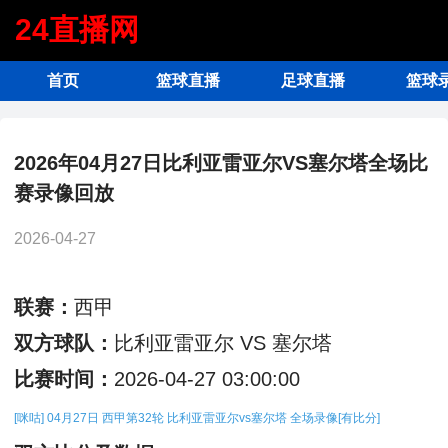
24直播网
首页
篮球直播
足球直播
篮球
2026年04月27日比利亚雷亚尔VS塞尔塔全场比
赛录像回放
2026-04-27
联赛：
西甲
双方球队：
比利亚雷亚尔 VS 塞尔塔
比赛时间：
2026-04-27 03:00:00
[咪咕] 04月27日 西甲第32轮 比利亚雷亚尔vs塞尔塔 全场录像[有比分]