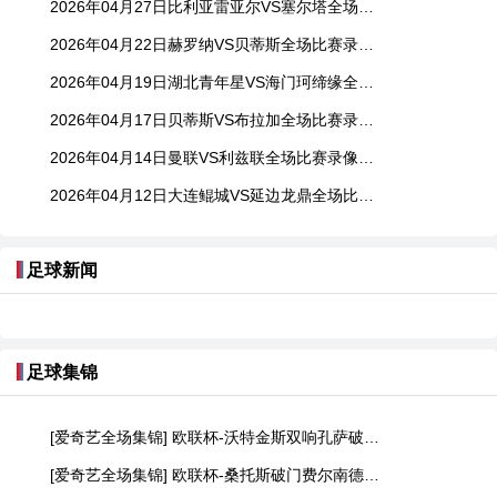
2026年04月27日比利亚雷亚尔VS塞尔塔全场比赛录像回放
2026年04月22日赫罗纳VS贝蒂斯全场比赛录像回放
2026年04月19日湖北青年星VS海门珂缔缘全场比赛录像回放
2026年04月17日贝蒂斯VS布拉加全场比赛录像回放
2026年04月14日曼联VS利兹联全场比赛录像回放
2026年04月12日大连鲲城VS延边龙鼎全场比赛录像回放
足球新闻
足球集锦
[爱奇艺全场集锦] 欧联杯-沃特金斯双响孔萨破门 维拉3-1客胜博洛尼亚
[爱奇艺全场集锦] 欧联杯-桑托斯破门费尔南德斯离谱乌龙 波尔图1-1森林