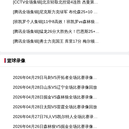
[CCTV全场集锦]北京轻取北控迎4连胜 杰曼第三节19分 周琦15+12 朱松玮15分
[腾讯全场集锦]尼克斯力克绿军 布伦森25+10 哈特26分 塔图姆空砍24+13+8
[班凯罗个人集锦]11中8高效！班凯罗vs森林狼拿下20+8+6集锦
[腾讯全场集锦]猛龙26分大胜热火！巴恩斯25+8+5 英格拉姆23+6 维金斯24+5
[腾讯全场集锦]勇士力克国王 库里17分 梅尔顿21+5&波杰20分 雷诺17+8
篮球录像
2026年04月29日马刺VS开拓者全场比赛录像回放
2026年04月28日山东VS辽宁全场比赛录像回放
2026年04月28日掘金VS森林狼全场比赛录像回放
2026年04月28日太阳VS雷霆全场比赛录像回放
2026年04月27日76人VS凯尔特人全场比赛录像回放
2026年04月26日森林狼VS掘金全场比赛录像回放