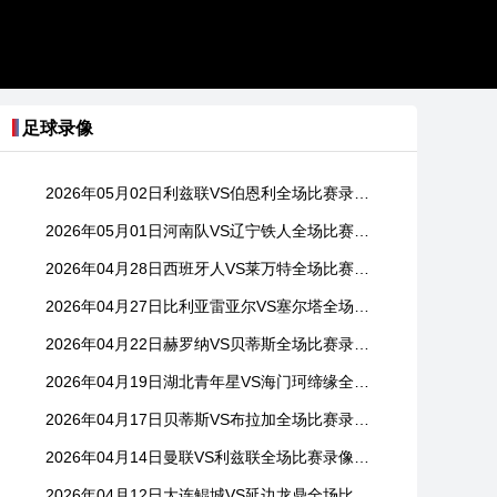
足球录像
2026年05月02日利兹联VS伯恩利全场比赛录像回放
2026年05月01日河南队VS辽宁铁人全场比赛录像回放
2026年04月28日西班牙人VS莱万特全场比赛录像回放
2026年04月27日比利亚雷亚尔VS塞尔塔全场比赛录像回放
2026年04月22日赫罗纳VS贝蒂斯全场比赛录像回放
2026年04月19日湖北青年星VS海门珂缔缘全场比赛录像回放
2026年04月17日贝蒂斯VS布拉加全场比赛录像回放
2026年04月14日曼联VS利兹联全场比赛录像回放
2026年04月12日大连鲲城VS延边龙鼎全场比赛录像回放