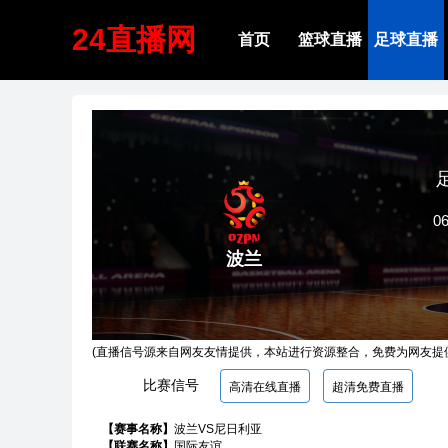
24直播网
首页
篮球直播
足球直播
06
波兰
(直播信号源来自网友友情提供，本站进行资源整合，免费为网友提
比赛信号
高清在线直播
超清免费直播
【赛事名称】
波兰VS尼日利亚
【联赛名称】
国际友谊