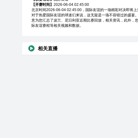
【开赛时间】
2026-06-04 02:45:00
北京时间2026-06-04 02:45:00，国际友谊的一场精彩
对于热爱国际友谊的球迷们来说，这无疑是一场不容错过的盛宴。
意为您汇总了波兰、尼日利亚近期比赛回放，相关资讯，此外，
际友谊赛程等相关视频和数据。
相关直播