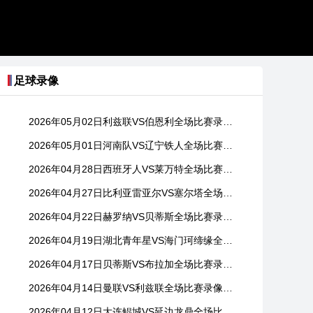
足球录像
2026年05月02日利兹联VS伯恩利全场比赛录像回放
2026年05月01日河南队VS辽宁铁人全场比赛录像回放
2026年04月28日西班牙人VS莱万特全场比赛录像回放
2026年04月27日比利亚雷亚尔VS塞尔塔全场比赛录像回放
2026年04月22日赫罗纳VS贝蒂斯全场比赛录像回放
2026年04月19日湖北青年星VS海门珂缔缘全场比赛录像回放
2026年04月17日贝蒂斯VS布拉加全场比赛录像回放
2026年04月14日曼联VS利兹联全场比赛录像回放
2026年04月12日大连鲲城VS延边龙鼎全场比赛录像回放