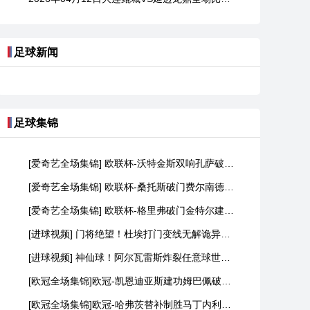
足球新闻
足球集锦
[爱奇艺全场集锦] 欧联杯-沃特金斯双响孔萨破门 维拉3-1客胜博洛尼亚
[爱奇艺全场集锦] 欧联杯-桑托斯破门费尔南德斯离谱乌龙 波尔图1-1森林
[爱奇艺全场集锦] 欧联杯-格里弗破门金特尔建功 弗赖堡3-0塞尔塔
[进球视频] 门将绝望！杜埃打门变线无解诡异弧线破门！巴黎1-0领先利物浦！
[进球视频] 神仙球！阿尔瓦雷斯炸裂任意球世界波直入死角！马竞1-0领先巴萨
[欧冠全场集锦]欧冠-凯恩迪亚斯建功姆巴佩破门难救主 皇马1-2拜仁
[欧冠全场集锦]欧冠-哈弗茨替补制胜马丁内利助攻 阿森纳首回合1-0绝杀葡体