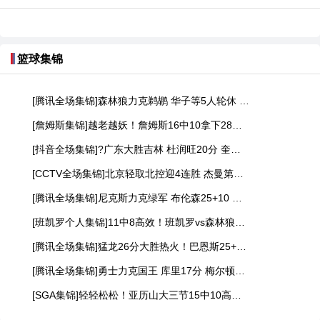
篮球集锦
[腾讯全场集锦]森林狼力克鹈鹕 华子等5人轮休 费尔斯36+10 奎因30+22
[詹姆斯集锦]越老越妖！詹姆斯16中10拿下28分6板12助4断 末节3次击地妙传
[抖音全场集锦]?广东大胜吉林 杜润旺20分 奎因29+7+7 摩尔空砍31分
[CCTV全场集锦]北京轻取北控迎4连胜 杰曼第三节19分 周琦15+12 朱松玮15分
[腾讯全场集锦]尼克斯力克绿军 布伦森25+10 哈特26分 塔图姆空砍24+13+8
[班凯罗个人集锦]11中8高效！班凯罗vs森林狼拿下20+8+6集锦
[腾讯全场集锦]猛龙26分大胜热火！巴恩斯25+8+5 英格拉姆23+6 维金斯24+5
[腾讯全场集锦]勇士力克国王 库里17分 梅尔顿21+5&波杰20分 雷诺17+8
[SGA集锦]轻轻松松！亚历山大三节15中10高效拿下25分1板8助2断 正负值+32